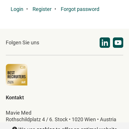
Login
Register
Forgot password
Folgen Sie uns
Kontakt
Mavie Med
Rothschildplatz 4 / 6. Stock • 1020 Wien • Austria
T:
+43 1 586 28 40
•
office@mavie-med.at