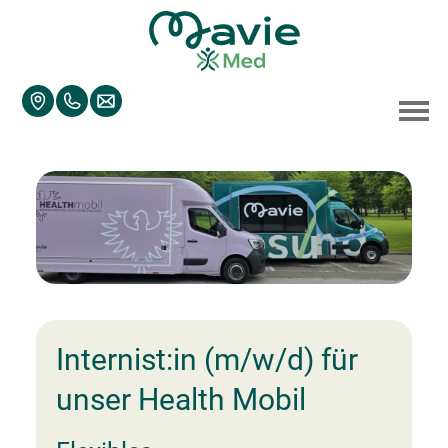
Accesskey
Accesskey
Accesskey
Navigate to content
Go to main menu
Go to search
[3]
[2]
[1]
Togg
Internist:in (m/w/d) für
unser Health Mobil