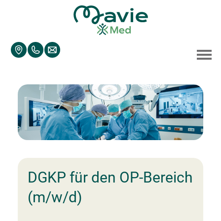
Accesskey
Accesskey
Accesskey
Navigate to content
Go to main menu
Go to search
[3]
[2]
[1]
Togg
DGKP für den OP-Bereich
(m/w/d)